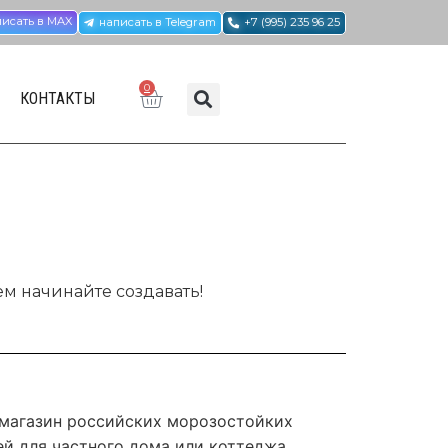
писать в MAX
написать в Telegram
+7 (995) 235 96 25
0
КОНТАКТЫ
ем начинайте создавать!
 магазин российских морозостойких
й для частного дома или коттеджа.