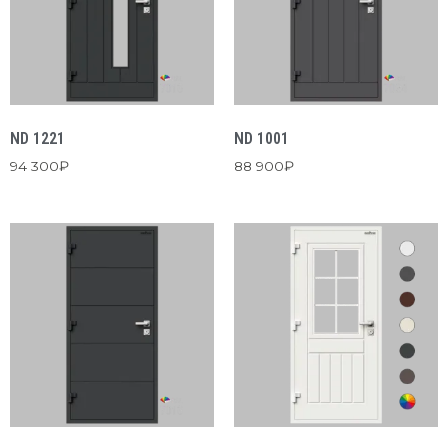
ND 1221
ND 1001
94 300
₽
88 900
₽