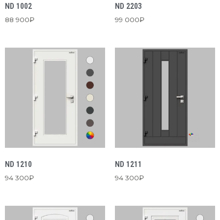
ND 1002
ND 2203
88 900
₽
99 000
₽
ND 1210
ND 1211
94 300
₽
94 300
₽