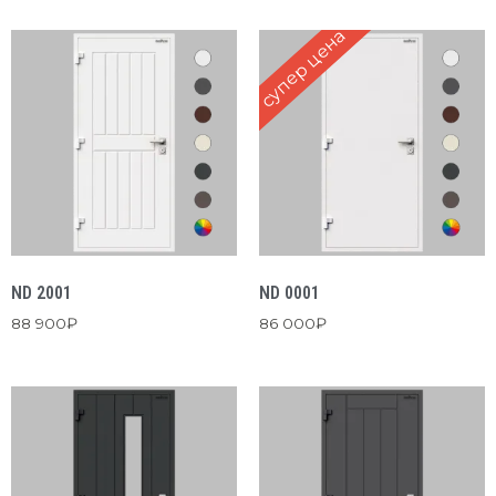
супер цена
ND 2001
ND 0001
88 900
₽
86 000
₽