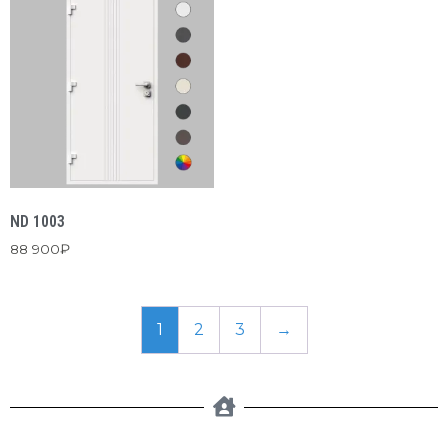
ND 1003
88 900
₽
1
2
3
→