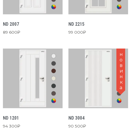
ND 2007
ND 2215
89 600
₽
99 000
₽
новинка
ND 1201
ND 3004
94 300
₽
90 500
₽