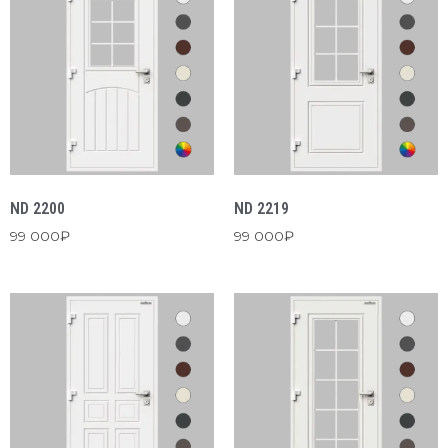
ND 2200
ND 2219
99 000
₽
99 000
₽