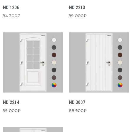
ND 1206
ND 2213
94 300
₽
99 000
₽
ND 2214
ND 3007
99 000
₽
88 900
₽