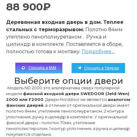
88 900
₽
Деревянная входная дверь в дом. Теплее
стальных с терморазрывом.
Полотно 84мм
утеплено пенополиуретаном . Ручка и
цилиндр в комплекте. Поставляется в сборе,
полностью готова к монтажу.
Подробнее…
Спросить в MAX
Спросить в Telegram
Выберите опции двери
-Модель ND 2000 это альтернатива сверх популярной
модели
финской входной двери SWEDOOR (Jeld-Wen)
2000 или F2000
. Двери Norddoor не являются
аналогом
финских дверей
, в отличии от оригинальной двери имеет
полотно 84мм, утепление пенополиуретаном, 2 контура
уплотнения, ручку и цилиндр в комплекте. У оригинальной
финской двери – полотно 70мм, утепление
пенополистиролом, 1 контур уплотнения, а ручка и цилиндр
покупается отдельно.