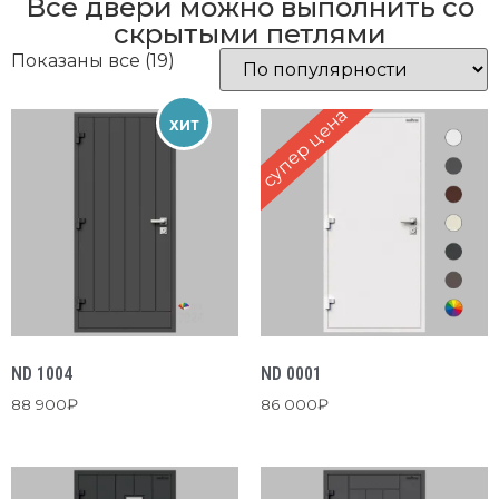
Все двери можно выполнить со
скрытыми петлями
Показаны все (19)
супер цена
ХИТ
ND 1004
ND 0001
88 900
₽
86 000
₽