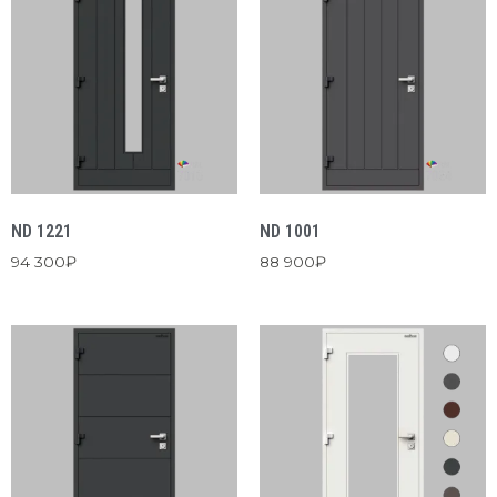
ND 1221
ND 1001
94 300
₽
88 900
₽