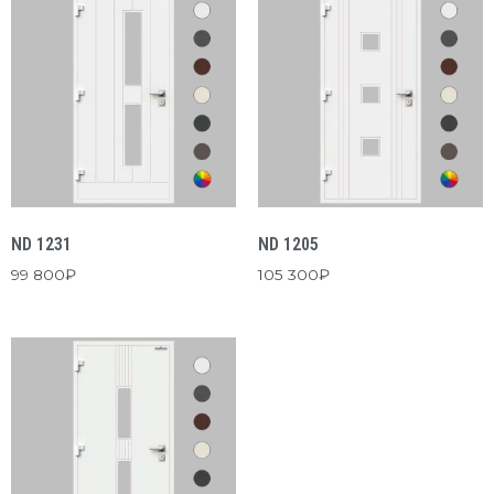
ND 1231
ND 1205
99 800
₽
105 300
₽